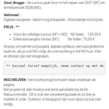
Gent;
Brugge :
de cursus gaat door in het najaar van 2027 (M1) en
winterperiode 2028 (M2).
Nationaal :
Digitaal navigeren : datum nog te bepalen. Afzonderlijk inschrijven.
PRIJS : **
Voor de volledige cursus (M1 + M2). NV leden : 120,00 €
Enkel aanvangers niveau (M1) NV leden : 75,00 €
De prijs omvat het cursusgeld, digitale syllabus, een topografische
kaart en, als je ook M2 volgt, de overnachting in het NV-huis. Eten
en drinken zijn niet inbegrepen.
** Sociaal tarief mogelijk, neem contact op met de cu
INSCHRIJVEN :
het inschrijvingsformulier staat onderaan de
pagina.
Ben je geen lid, dan moet je wel eerst aansluiten bij de De
Natuurvrienden. Dit is ook een verzekeringszaak en zo ben je
meteen in orde. Outdoor of bergsport zijn voor deze cursus niet
nodig.