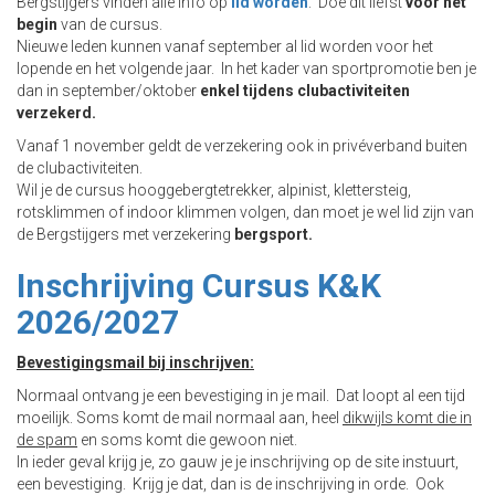
Bergstijgers vinden alle info op
lid worden
. Doe dit liefst
voor het
begin
van de cursus.
Nieuwe leden kunnen vanaf september al lid worden voor het
lopende en het volgende jaar. In het kader van sportpromotie ben je
dan in september/oktober
enkel tijdens clubactiviteiten
verzekerd.
Vanaf 1 november geldt de verzekering ook in privéverband buiten
de clubactiviteiten.
Wil je de cursus hooggebergtetrekker, alpinist, klettersteig,
rotsklimmen of indoor klimmen volgen, dan moet je wel lid zijn van
de Bergstijgers met verzekering
bergsport.
Inschrijving Cursus K&K
2026/2027
Bevestigingsmail bij inschrijven:
Normaal ontvang je een bevestiging in je mail. Dat loopt al een tijd
moeilijk. Soms komt de mail normaal aan, heel
dikwijls komt die in
de spam
en soms komt die gewoon niet.
In ieder geval krijg je, zo gauw je je inschrijving op de site instuurt,
een bevestiging. Krijg je dat, dan is de inschrijving in orde. Ook