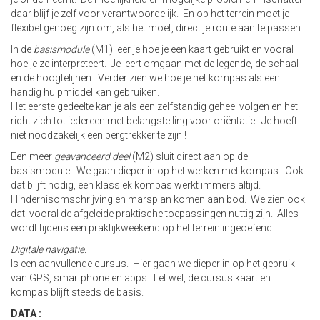
daar blijf je zelf voor verantwoordelijk. En op het terrein moet je
flexibel genoeg zijn om, als het moet, direct je route aan te passen.
In de
basismodule
(M1) leer je hoe je een kaart gebruikt en vooral
hoe je ze interpreteert. Je leert omgaan met de legende, de schaal
en de hoogtelijnen. Verder zien we hoe je het kompas als een
handig hulpmiddel kan gebruiken.
Het eerste gedeelte kan je als een zelfstandig geheel volgen en het
richt zich tot iedereen met belangstelling voor oriëntatie. Je hoeft
niet noodzakelijk een bergtrekker te zijn !
Een meer
geavanceerd deel
(M2) sluit direct aan op de
basismodule. We gaan dieper in op het werken met kompas. Ook
dat blijft nodig, een klassiek kompas werkt immers altijd.
Hindernisomschrijving en marsplan komen aan bod. We zien ook
dat vooral de afgeleide praktische toepassingen nuttig zijn. Alles
wordt tijdens een praktijkweekend op het terrein ingeoefend.
Digitale navigatie.
Is een aanvullende cursus. Hier gaan we dieper in op het gebruik
van GPS, smartphone en apps. Let wel, de cursus kaart en
kompas blijft steeds de basis.
DATA :