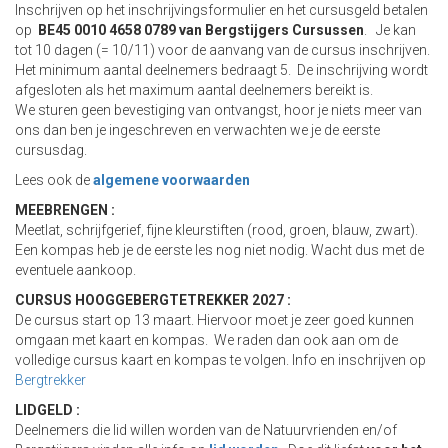
Inschrijven op het inschrijvingsformulier en het cursusgeld betalen
op
BE45 0010 4658 0789 van Bergstijgers Cursussen
. Je kan
tot 10 dagen (= 10/11) voor de aanvang van de cursus inschrijven.
Het minimum aantal deelnemers bedraagt 5. De inschrijving wordt
afgesloten als het maximum aantal deelnemers bereikt is.
We sturen geen bevestiging van ontvangst, hoor je niets meer van
ons dan ben je ingeschreven en verwachten we je de eerste
cursusdag.
Lees ook de
algemene voorwaarden
MEEBRENGEN :
Meetlat, schrijfgerief, fijne kleurstiften (rood, groen, blauw, zwart).
Een kompas heb je de eerste les nog niet nodig. Wacht dus met de
eventuele aankoop.
CURSUS HOOGGEBERGTETREKKER 2027 :
De cursus start op 13 maart. Hiervoor moet je zeer goed kunnen
omgaan met kaart en kompas. We raden dan ook aan om de
volledige cursus kaart en kompas te volgen. Info en inschrijven op
Bergtrekker
LIDGELD :
Deelnemers die lid willen worden van de Natuurvrienden en/of