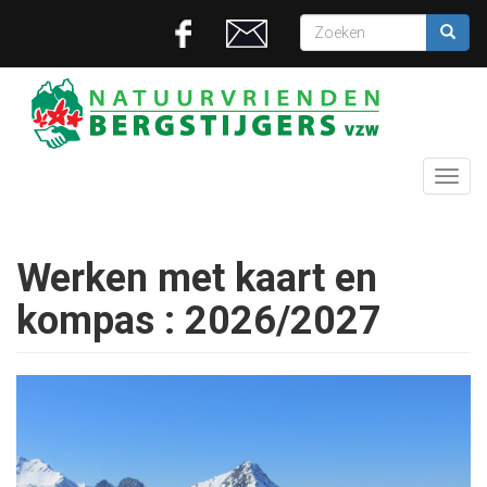
Overslaan
Zoekveld
en
naar
Zoeken
de
inhoud
gaan
Toggl
navig
Werken met kaart en
kompas : 2026/2027