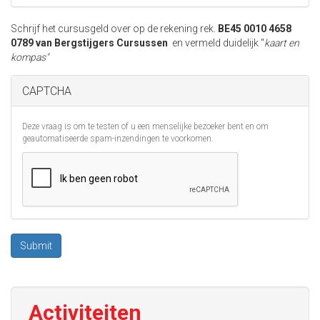
Schrijf het cursusgeld over op de rekening rek.
BE45 0010 4658
0789 van Bergstijgers Cursussen
en vermeld duidelijk "
kaart en
kompas"
CAPTCHA
Deze vraag is om te testen of u een menselijke bezoeker bent en om
geautomatiseerde spam-inzendingen te voorkomen.
Submit
Activiteiten