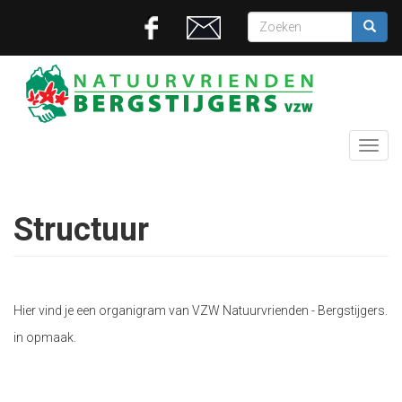
Overslaan
Zoekveld
en
naar
Zoeken
de
inhoud
gaan
Toggl
navig
Structuur
Hier vind je een organigram van VZW Natuurvrienden - Bergstijgers.
in opmaak.