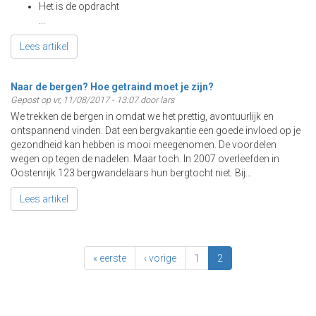
Het is de opdracht
...
Lees artikel
Naar de bergen? Hoe getraind moet je zijn?
Gepost op vr, 11/08/2017 - 13:07 door lars
We trekken de bergen in omdat we het prettig, avontuurlijk en
ontspannend vinden. Dat een bergvakantie een goede invloed op je
gezondheid kan hebben is mooi meegenomen. De voordelen
wegen op tegen de nadelen. Maar toch. In 2007 overleefden in
Oostenrijk 123 bergwandelaars hun bergtocht niet. Bij...
Lees artikel
« eerste
‹ vorige
1
2