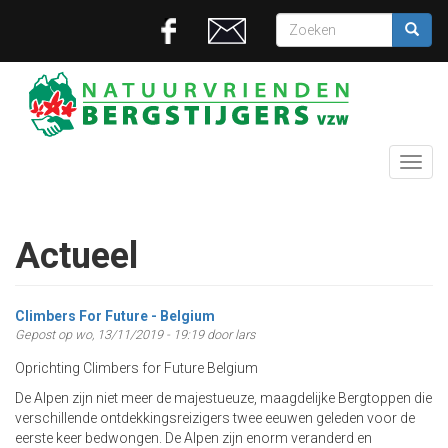
Overslaan
Zoekveld
en
naar
Zoeken
de
inhoud
gaan
Toggl
navig
Actueel
Climbers For Future - Belgium
Gepost op wo, 13/11/2019 - 19:19 door lars
Oprichting Climbers for Future Belgium
De Alpen zijn niet meer de majestueuze, maagdelijke Bergtoppen die
verschillende ontdekkingsreizigers twee eeuwen geleden voor de
eerste keer bedwongen. De Alpen zijn enorm veranderd en