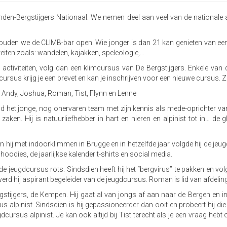
en-Bergstijgers Nationaal. We nemen deel aan veel van de nationale act
n we de CLIMB-bar open. Wie jonger is dan 21 kan genieten van een voo
eiten zoals: wandelen, kajakken, speleologie,…
activiteiten, volg dan een klimcursus van De Bergstijgers. Enkele van
sus krijg je een brevet en kan je inschrijven voor een nieuwe cursus. Zo ka
: Andy, Joshua, Roman, Tist, Flynn en Lenne
het jonge, nog onervaren team met zijn kennis als mede-oprichter van 
aken. Hij is natuurliefhebber in hart en nieren en alpinist tot in… de
n hij met indoorklimmen in Brugge en in hetzelfde jaar volgde hij de jeu
oodies, de jaarlijkse kalender t-shirts en social media.
de jeugdcursus rots. Sindsdien heeft hij het “bergvirus” te pakken en v
rd hij aspirant begeleider van de jeugdcursus. Roman is lid van afdelin
rgstijgers, de Kempen. Hij gaat al van jongs af aan naar de Bergen en i
us alpinist. Sindsdien is hij gepassioneerder dan ooit en probeert hij d
rsus alpinist. Je kan ook altijd bij Tist terecht als je een vraag hebt o