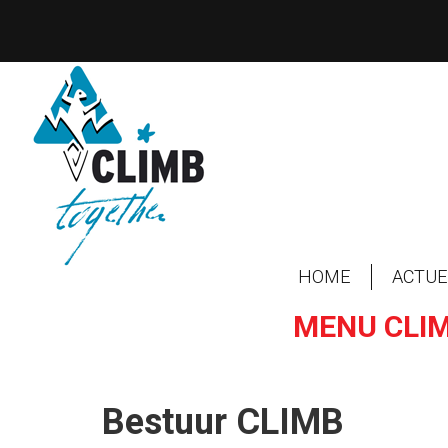
Overslaan
en
naar
de
inhoud
gaan
HOME
ACTUE
MENU CLI
Bestuur CLIMB