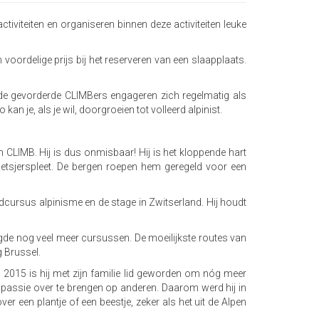
iviteiten en organiseren binnen deze activiteiten leuke
rdelige prijs bij het reserveren van een slaapplaats.
 de gevorderde CLIMBers engageren zich regelmatig als
n je, als je wil, doorgroeien tot volleerd alpinist.
CLIMB. Hij is dus onmisbaar! Hij is het kloppende hart
 gletsjerspleet. De bergen roepen hem geregeld voor een
gdcursus alpinisme en de stage in Zwitserland. Hij houdt
olgde nog veel meer cursussen. De moeilijkste routes van
g Brussel.
n 2015 is hij met zijn familie lid geworden om nóg meer
ie passie over te brengen op anderen. Daarom werd hij in
ver een plantje of een beestje, zeker als het uit de Alpen