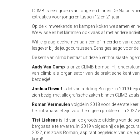
CLIMB is een groep van jongeren binnen De Natuurvriend
extraatjes voor jongeren tussen 12 en 21 jaar.
Op de klimweekends en kampen koken we samen en houde
We wisselen het klimmen ook vaak af met andere activit
Wil je graag deelnemen aan één of meerdere van deze 
lesgever bij de jeugdcursussen. Eens geslaagd voor de cur
De kern van climb bestaat uit deze 6 enthousiastelingen
Andy Van Camp
is onze CLIMB-bompa. Hij ondersteund 
van climb als organisator van de praktische kant van z
bezoekje!
Joshua Dewulf
is lid van afdeling Brugge. In 2019 bego
zich bezig met alle grafische zaken binnen CLIMB zoals h
Roman Vermeulen
volgde in 2018 voor de eerste keer 
het rotsmassief zijn voor hem geen probleem! In 2022 we
Tist Liekens
is lid van de grootste afdeling van de be
bergpassie te ervaren. In 2019 volgede hij de jeugdcurs
2022, net zoals Roman, aspirant begeleider van de jeugdcu
komt!